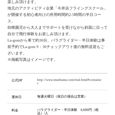
楽しみ頂けます。
地元のアクティビティ企業「今井浜フライングスクール」
が開催する初心者向けの所用時間約2.5時間の半日コー
ス。
幼稚園児から大人までサポートを受けながら斜面に沿って
自分で飛行体験をお楽しみ頂けます。
La-gomから車で約30分。パラグライダー・半日体験は事
前予約でLa-gom 9：30チェックアウト後の無料送迎もご
ざいます。
※掲載写真はイメージです。
http://www.imaihama.com/trial.html#containe
公式HP
r
毎週火曜日（祝日の場合は営業）
運休日
パラグライダー・半日体験 6,600円（税
料金
込）/人